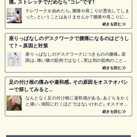
痛。ストレッチでだめなら”コレ”です！
テレワークを始めたら、腰痛や肩こりが悪化してしま
った、ということはありませんか？腰痛や肩こりに効
くのはストレッチだけではありません。原因を知っ
続きを読む
て、予防しましょう！
座りっぱなしのデスクワークで腰痛になるのはどうし
て？～原因と対策
座りっぱなしのデスクワークにつきものの腰痛。原
因は、痛い腰の筋肉ではなく、実は別の筋肉のことが
多いんです！どうしてそんなことが起きるのか、その
続きを読む
原因と対策を解説します。
足の付け根の痛みや違和感。その原因をオステオパシ
ーで探してみると…
なんとなく足の付け根に違和感がある、あぐらをかく
と痛い、病院に行くほどではないけれど。オステオパ
シーで原因探ってみると…
続きを読む