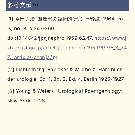
参考文献
[1] 今田了治. 遊走腎の臨床的研究. 日腎誌. 1964, vol.
Ⅳ, no. 3, p.247-260.
doi:10.14842/jpnjnephrol1959.6.247.
https://www.j
stage.jst.go.jp/article/jpnjnephrol1959/6/3/6_3_24
7/_article/-char/ja/.
[2] Lichtenberg, Voelcker & Wildbolz. Handbuch
der urologie, Bd. 1, Bd. 2, Bd. 4, Berlin 1926-1927
[3] Young & Waters : Urological Roentgenology,
New York, 1928.