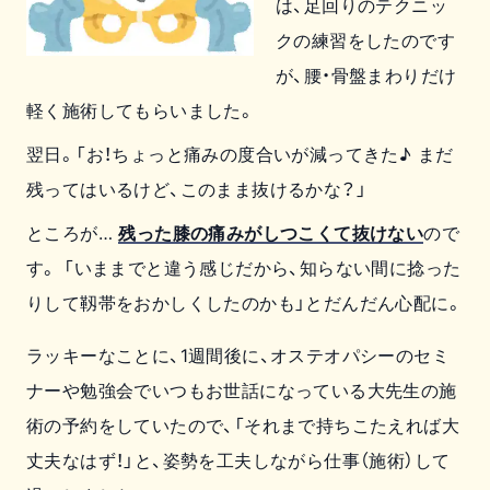
は、足回りのテクニッ
クの練習をしたのです
が、腰・骨盤まわりだけ
軽く施術してもらいました。
翌日。「お！ちょっと痛みの度合いが減ってきた♪ まだ
残ってはいるけど、このまま抜けるかな？」
ところが…
残った膝の痛みがしつこくて抜けない
ので
す。 「いままでと違う感じだから、知らない間に捻った
りして靱帯をおかしくしたのかも」とだんだん心配に。
ラッキーなことに、1週間後に、オステオパシーのセミ
ナーや勉強会でいつもお世話になっている大先生の施
術の予約をしていたので、「それまで持ちこたえれば大
丈夫なはず！」と、姿勢を工夫しながら仕事（施術）して