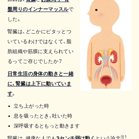
盤周りのインナーマッスル
で
した。
腎臓は、どこかにピタッとつ
いているわけではなくて、脂
肪組織や筋膜に支えられてい
るってご存じでしたか？
日常生活の身体の動きと一緒
に、腎臓は上下に動いていま
す
。
立ち上がった時
息を吸ったとき、吐いた時
深呼吸するともっと動きます
注1
腎臓は、健康な人でも
3センチ弱は動く
という論文