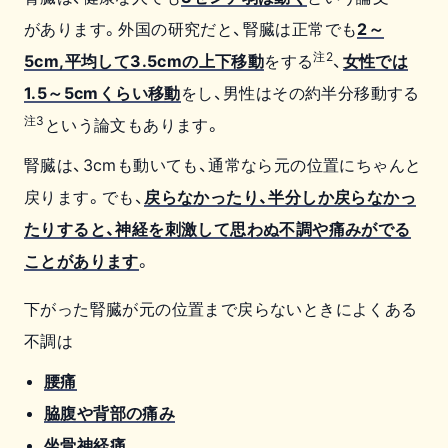
があります。外国の研究だと、腎臓は正常でも
2～
注2
5cm,平均して3.5cmの上下移動
をする
、
女性では
1.5～5cmくらい移動
をし、男性はその約半分移動する
注3
という論文もあります。
腎臓は、3cmも動いても、通常なら元の位置にちゃんと
戻ります。でも、
戻らなかったり、半分しか戻らなかっ
たりすると、神経を刺激して思わぬ不調や痛みがでる
ことがあります
。
下がった腎臓が元の位置まで戻らないときによくある
不調は
腰痛
脇腹や背部の痛み
坐骨神経痛