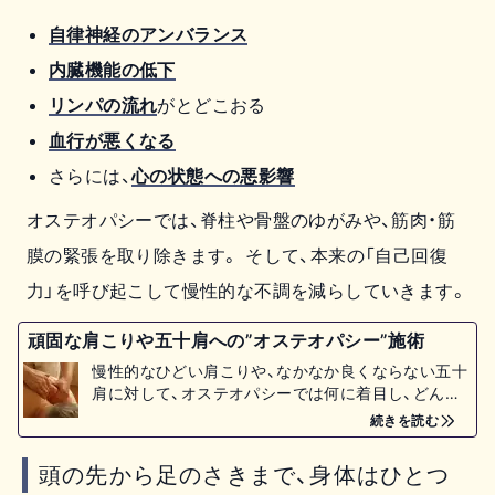
自律神経のアンバランス
内臓機能の低下
リンパの流れ
がとどこおる
血行が悪くなる
さらには、
心の状態への悪影響
オステオパシーでは、脊柱や骨盤のゆがみや、筋肉・筋
膜の緊張を取り除きます。 そして、本来の「自己回復
力」を呼び起こして慢性的な不調を減らしていきます。
頑固な肩こりや五十肩への”オステオパシー”施術
慢性的なひどい肩こりや、なかなか良くならない五十
肩に対して、オステオパシーでは何に着目し、どんな
風に施術するのかを解説します。アメリカ式のソフ
続きを読む
トな整体とイメージしてもらうとわかりやすいと思
います。
頭の先から足のさきまで、身体はひとつ