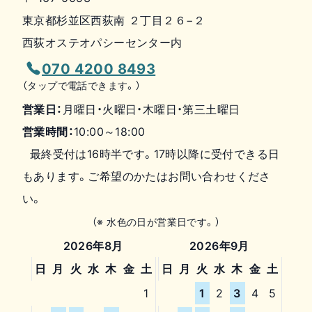
東京都杉並区西荻南 ２丁目２６−２
西荻オステオパシーセンター内
070 4200 8493
（タップで電話できます。）
営業日：
月曜日・火曜日・木曜日・第三土曜日
営業時間：
10:00～18:00
最終受付は16時半です。17時以降に受付できる日
もあります。ご希望のかたはお問い合わせくださ
い。
（※ 水色の日が営業日です。）
2026年8月
2026年9月
日
月
火
水
木
金
土
日
月
火
水
木
金
土
1
1
2
3
4
5